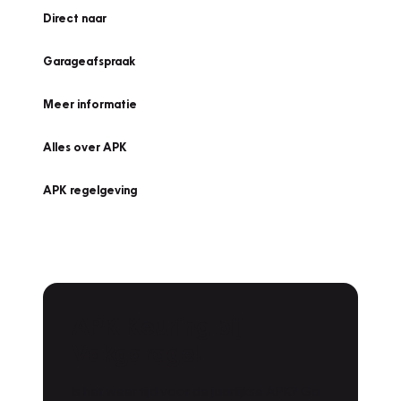
Direct naar
Garageafspraak
Meer informatie
Alles over APK
APK regelgeving
APK Keuring bij
Vakgarage!
Is het weer tijd voor de jaarlijkse APK? Ga