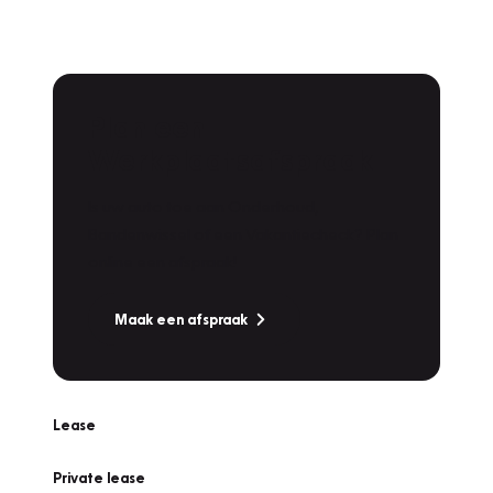
Plan een
Werkplaatsafspraak
Is uw auto toe aan Onderhoud,
Bandenwissel of een Vakantiecheck? Plan
online een afspraak!
Maak een afspraak
Lease
Private lease