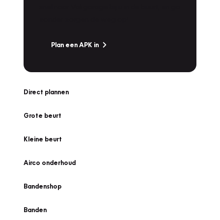
snel naar Vakgarage bij u in de buurt, en ga
zonder zorgen de weg op!
Plan een APK in
Direct plannen
Grote beurt
Kleine beurt
Airco onderhoud
Bandenshop
Banden