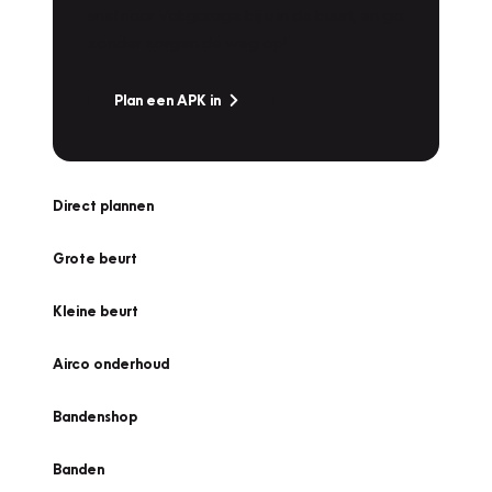
snel naar Vakgarage bij u in de buurt, en ga
zonder zorgen de weg op!
Plan een APK in
Direct plannen
Grote beurt
Kleine beurt
Airco onderhoud
Bandenshop
Banden