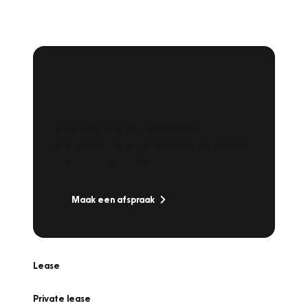
Plan een
Werkplaatsafspraak
Is uw auto toe aan Onderhoud,
Bandenwissel of een Vakantiecheck? Plan
online een afspraak!
Maak een afspraak
Lease
Private lease