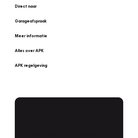
Direct naar
Garageafspraak
Meer informatie
Alles over APK
APK regelgeving
APK Keuring bij
Vakgarage!
Is het weer tijd voor de jaarlijkse APK? Ga