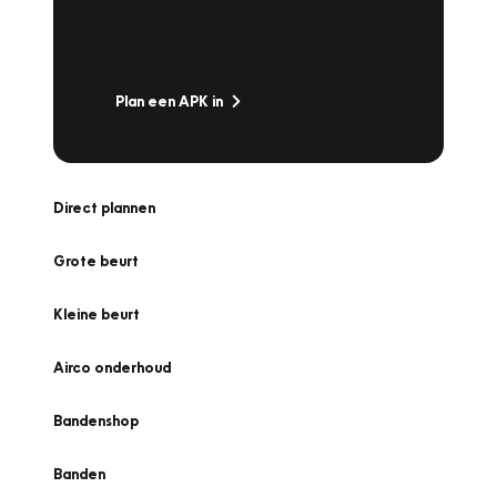
snel naar Vakgarage bij u in de buurt, en ga
zonder zorgen de weg op!
Plan een APK in
Direct plannen
Grote beurt
Kleine beurt
Airco onderhoud
Bandenshop
Banden