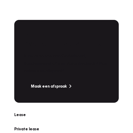
Plan een
Werkplaatsafspraak
Is uw auto toe aan Onderhoud,
Bandenwissel of een Vakantiecheck? Plan
online een afspraak!
Maak een afspraak
Lease
Private lease