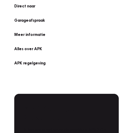
Direct naar
Garageafspraak
Meer informatie
Alles over APK
APK regelgeving
APK Keuring bij
Vakgarage!
Is het weer tijd voor de jaarlijkse APK? Ga