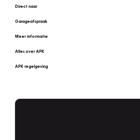
Direct naar
Garageafspraak
Meer informatie
Alles over APK
APK regelgeving
APK Keuring bij Vakgarage!
Is het weer tijd voor de jaarlijkse APK? Ga snel naar V