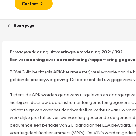
Contact
Homepage
Privacyverklaring uitvoeringsverordening 2021/ 392
Een verordening over de monitoring/rapportering gegev
BOVAG-lid hecht (als APK-keurmeester) veel waarde aan de b
geldende privacywetgeving. Dit betekent dat uw gegevens veili
Tijdens de APK worden gegevens uitgelezen en doorgegeven a
hierbij om door uw boordinstrumenten gemeten gegevens over 
inzicht te geven over het daadwerkelijke verbruik van uw voer
werkelijke prestaties van uw voertuig gedurende de geraam
gedurende een periode van 20 jaar door het EEA bewaard. He
voertuigidentificatienummers (VIN’s). De VIN’s worden gedure