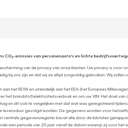
ens CO
-emissies van personenauto’s en lichte bedrijfsvoertuige
2
escherming van de privacy van onze klanten. Uw privacy is voor o
g bij ons zijn en dat wij ze altijd zorgvuldig gebruiken. Wij zulle
an het RDW en uiteindelijk aan het EEA (het Europees Milieuagen
het brandstof/elektriciteitsverbruik en om uw VIN. Het doel van 
tuig en dit ook te vergelijken met dat wat was geregistreerd tijde
de levensduur gevolgd worden. De gegevens worden voor hetzelfd
t centrale gegevensregister bevat alle door de lidstaten gerapp
nde een periode van 20 jaar vanaf de datum waarop zij voor het e