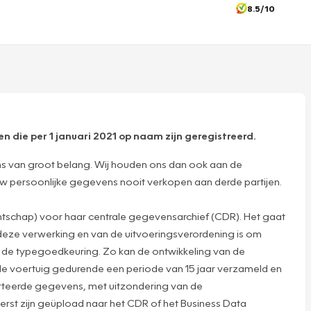
8.5/10
n die per 1 januari 2021 op naam zijn geregistreerd.
ns van groot belang. Wij houden ons dan ook aan de
n uw persoonlijke gegevens nooit verkopen aan derde partijen.
tschap) voor haar centrale gegevensarchief (CDR). Het gaat
deze verwerking en van de uitvoeringsverordening is om
ns de typegoedkeuring. Zo kan de ontwikkeling van de
e voertuig gedurende een periode van 15 jaar verzameld en
orteerde gegevens, met uitzondering van de
erst zijn geüpload naar het CDR of het Business Data