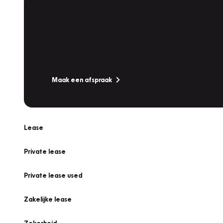
Plan een
Werkplaatsafspraak
Is uw auto toe aan Onderhoud, Bandenwissel of een Va
Maak een afspraak
Lease
Private lease
Private lease used
Zakelijke lease