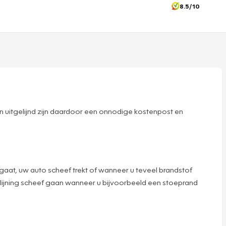
8.5/10
zijn uitgelijnd zijn daardoor een onnodige kostenpost en
aar gaat, uw auto scheef trekt of wanneer u teveel brandstof
 uitlijning scheef gaan wanneer u bijvoorbeeld een stoeprand