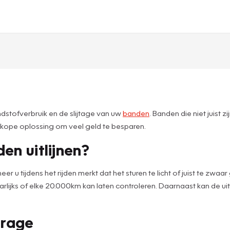
andstofverbruik en de slijtage van uw
banden
. Banden die niet juist 
dkope oplossing om veel geld te besparen.
n uitlijnen?
eer u tijdens het rijden merkt dat het sturen te licht of juist te zw
st jaarlijks of elke 20.000km kan laten controleren. Daarnaast kan de
arage