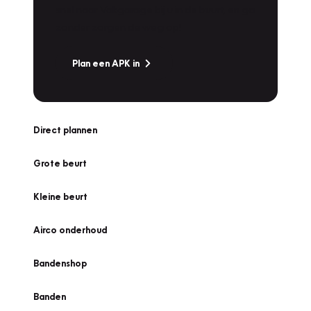
snel naar Vakgarage bij u in de buurt, en ga
zonder zorgen de weg op!
Plan een APK in
Direct plannen
Grote beurt
Kleine beurt
Airco onderhoud
Bandenshop
Banden