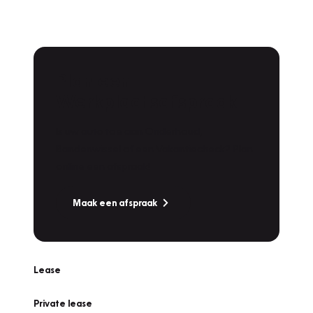
Plan een
Werkplaatsafspraak
Is uw auto toe aan Onderhoud,
Bandenwissel of een Vakantiecheck? Plan
online een afspraak!
Maak een afspraak
Lease
Private lease