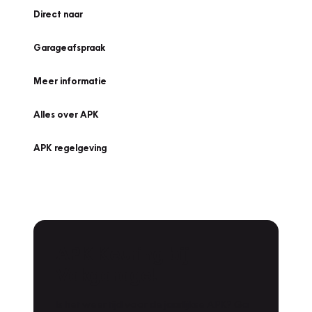
Direct naar
Garageafspraak
Meer informatie
Alles over APK
APK regelgeving
APK Keuring bij
Vakgarage!
Is het weer tijd voor de jaarlijkse APK? Ga