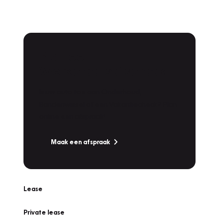
Plan een
Werkplaatsafspraak
Is uw auto toe aan Onderhoud,
Bandenwissel of een Vakantiecheck? Plan
online een afspraak!
Maak een afspraak
Lease
Private lease