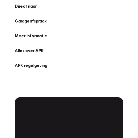
Direct naar
Garageafspraak
Meer informatie
Alles over APK
APK regelgeving
APK Keuring bij
Vakgarage!
Is het weer tijd voor de jaarlijkse APK? Ga