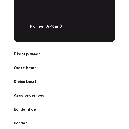
snel naar Vakgarage bij u in de buurt, en ga
zonder zorgen de weg op!
Plan een APK in
Direct plannen
Grote beurt
Kleine beurt
Airco onderhoud
Bandenshop
Banden