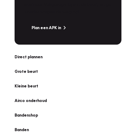
snel naar Vakgarage bij u in de buurt, en ga
zonder zorgen de weg op!
Plan een APK in
Direct plannen
Grote beurt
Kleine beurt
Airco onderhoud
Bandenshop
Banden