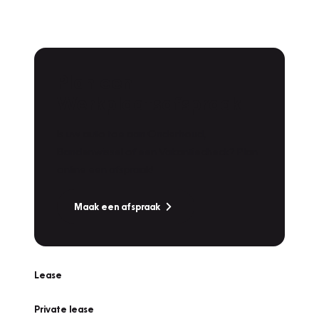
Plan een
Werkplaatsafspraak
Is uw auto toe aan Onderhoud,
Bandenwissel of een Vakantiecheck? Plan
online een afspraak!
Maak een afspraak
Lease
Private lease