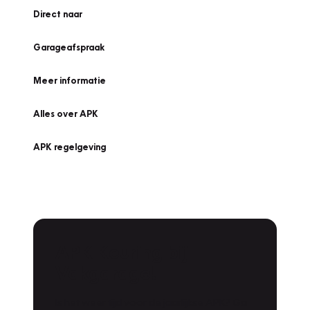
Direct naar
Garageafspraak
Meer informatie
Alles over APK
APK regelgeving
APK Keuring bij
Vakgarage!
Is het weer tijd voor de jaarlijkse APK? Ga