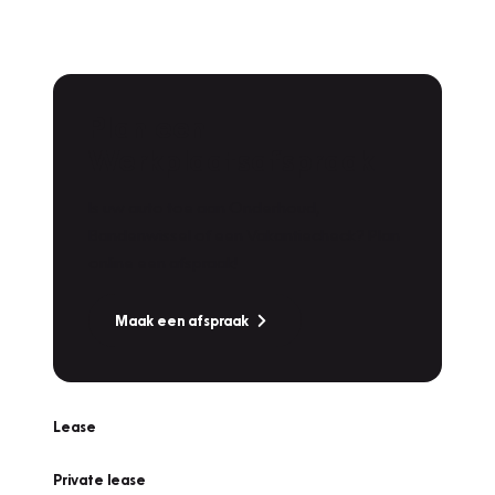
Plan een
Werkplaatsafspraak
Is uw auto toe aan Onderhoud,
Bandenwissel of een Vakantiecheck? Plan
online een afspraak!
Maak een afspraak
Lease
Private lease