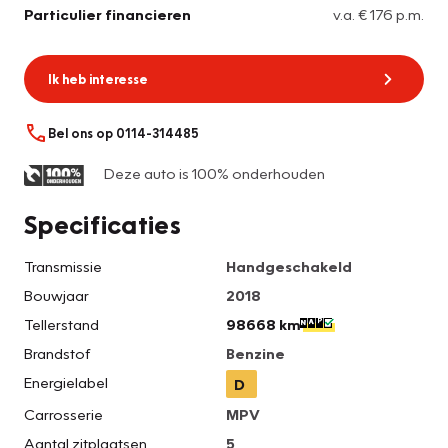
Particulier financieren
v.a. € 176 p.m.
Ik heb interesse
Bel ons op 0114-314485
Deze auto is 100% onderhouden
Specificaties
Transmissie
Handgeschakeld
Bouwjaar
2018
Tellerstand
98668 km
Brandstof
Benzine
Energielabel
D
Carrosserie
MPV
Aantal zitplaatsen
5