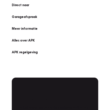
Direct naar
Garageafspraak
Meer informatie
Alles over APK
APK regelgeving
APK Keuring bij
Vakgarage!
Is het weer tijd voor de jaarlijkse APK? Ga