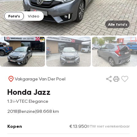
Foto's
Video
Alle foto's
Vakgarage Van Der Poel
Honda Jazz
1.3 i-VTEC Elegance
2018
|
Benzine
|
98.668 km
Kopen
€ 13.950
BTW niet verrekenbaar