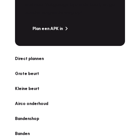
snel naar Vakgarage bij u in de buurt, en ga
zonder zorgen de weg op!
Plan een APK in
Direct plannen
Grote beurt
Kleine beurt
Airco onderhoud
Bandenshop
Banden