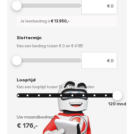
Je leenbedrag is
€ 13.950
,-
Slottermijn
Kies een bedrag tussen
€ 0
en
€ 4.185
Looptijd
Kies een looptijd tussen
12
en
120
maanden
120
mnd
Uw maandbedrag:
€ 176
,-