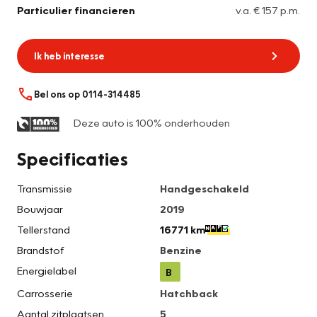
Particulier financieren
v.a. € 157 p.m.
Ik heb interesse
Bel ons op 0114-314485
Deze auto is 100% onderhouden
Specificaties
Transmissie
Handgeschakeld
Bouwjaar
2019
Tellerstand
16771 km
Brandstof
Benzine
Energielabel
B
Carrosserie
Hatchback
Aantal zitplaatsen
5