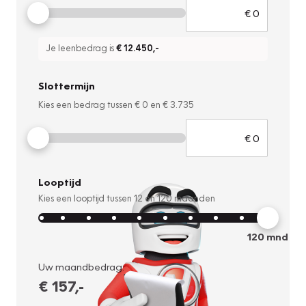
Je leenbedrag is
€ 12.450
,-
Slottermijn
Kies een bedrag tussen
€ 0
en
€ 3.735
Looptijd
Kies een looptijd tussen
12
en
120
maanden
120
mnd
Uw maandbedrag:
€ 157
,-