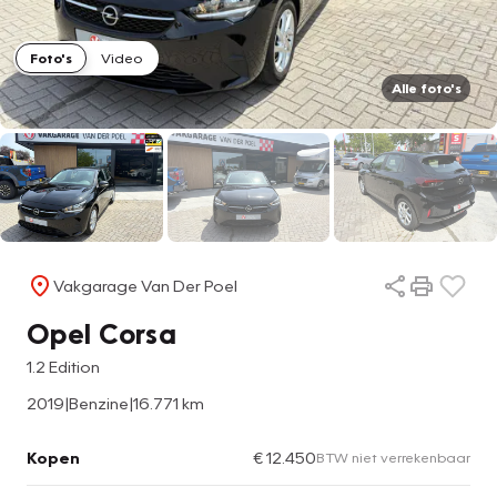
Foto's
Video
Alle foto's
Vakgarage Van Der Poel
Opel Corsa
1.2 Edition
2019
|
Benzine
|
16.771 km
Kopen
€ 12.450
BTW niet verrekenbaar