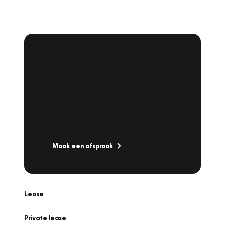
Plan een
Werkplaatsafspraak
Is uw auto toe aan Onderhoud,
Bandenwissel of een Vakantiecheck? Plan
online een afspraak!
Maak een afspraak
Lease
Private lease