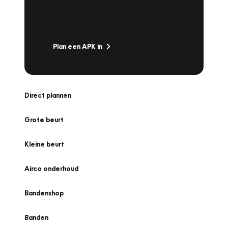
snel naar Vakgarage bij u in de buurt, en ga
zonder zorgen de weg op!
Plan een APK in
Direct plannen
Grote beurt
Kleine beurt
Airco onderhoud
Bandenshop
Banden