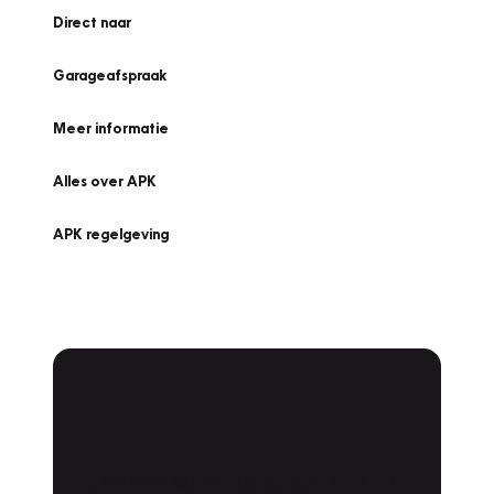
Direct naar
Garageafspraak
Meer informatie
Alles over APK
APK regelgeving
APK Keuring bij
Vakgarage!
Is het weer tijd voor de jaarlijkse APK? Ga