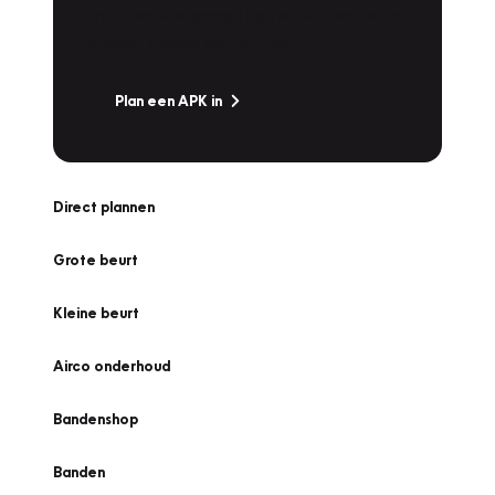
snel naar Vakgarage bij u in de buurt, en ga
zonder zorgen de weg op!
Plan een APK in
Direct plannen
Grote beurt
Kleine beurt
Airco onderhoud
Bandenshop
Banden