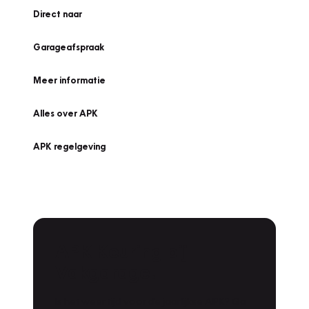
Direct naar
Garageafspraak
Meer informatie
Alles over APK
APK regelgeving
APK Keuring bij
Vakgarage!
Is het weer tijd voor de jaarlijkse APK? Ga