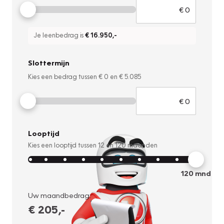
Je leenbedrag is
€ 16.950
,-
Slottermijn
Kies een bedrag tussen
€ 0
en
€ 5.085
Looptijd
Kies een looptijd tussen
12
en
120
maanden
120
mnd
Uw maandbedrag:
€ 205
,-