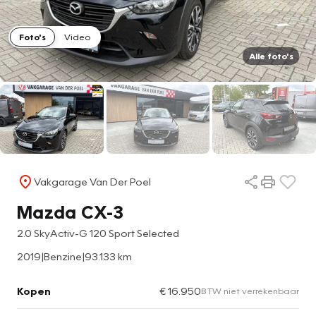
Foto's
Video
Alle foto's
Vakgarage Van Der Poel
Mazda CX-3
2.0 SkyActiv-G 120 Sport Selected
2019
|
Benzine
|
93.133 km
Kopen
€ 16.950
BTW niet verrekenbaar