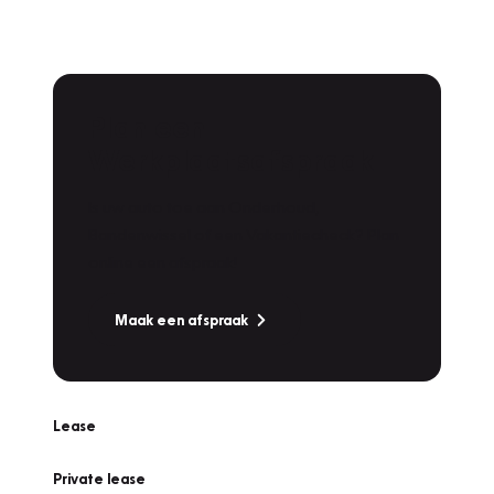
Plan een
Werkplaatsafspraak
Is uw auto toe aan Onderhoud,
Bandenwissel of een Vakantiecheck? Plan
online een afspraak!
Maak een afspraak
Lease
Private lease