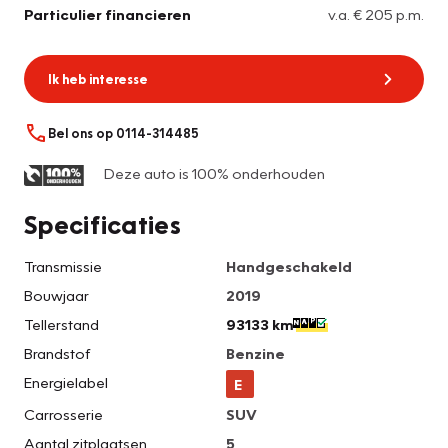
Particulier financieren
v.a. € 205 p.m.
Ik heb interesse
Bel ons op 0114-314485
Deze auto is 100% onderhouden
Specificaties
Transmissie
Handgeschakeld
Bouwjaar
2019
Tellerstand
93133 km
Brandstof
Benzine
Energielabel
E
Carrosserie
SUV
Aantal zitplaatsen
5