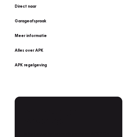
Direct naar
Garageafspraak
Meer informatie
Alles over APK
APK regelgeving
APK Keuring bij
Vakgarage!
Is het weer tijd voor de jaarlijkse APK? Ga