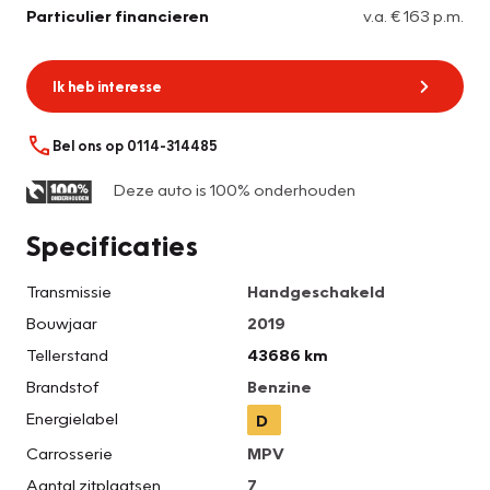
Particulier financieren
v.a. € 163 p.m.
Ik heb interesse
Bel ons op 0114-314485
Deze auto is 100% onderhouden
Specificaties
Transmissie
Handgeschakeld
Bouwjaar
2019
Tellerstand
43686 km
Brandstof
Benzine
Energielabel
D
Carrosserie
MPV
Aantal zitplaatsen
7