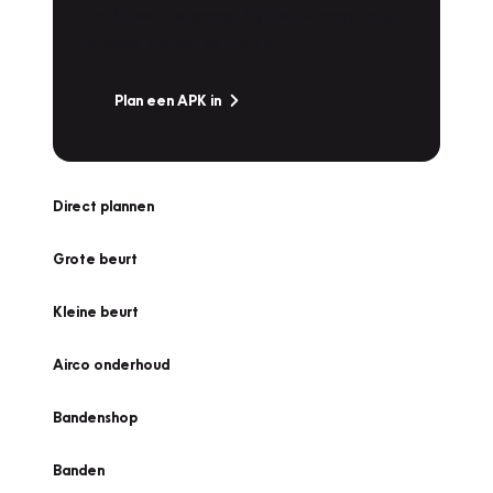
snel naar Vakgarage bij u in de buurt, en ga
zonder zorgen de weg op!
Plan een APK in
Direct plannen
Grote beurt
Kleine beurt
Airco onderhoud
Bandenshop
Banden