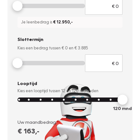
Je leenbedrag is
€ 12.950
,-
Slottermijn
Kies een bedrag tussen
€ 0
en
€ 3.885
Looptijd
Kies een looptijd tussen
12
en
120
maanden
120
mnd
Uw maandbedrag:
€ 163
,-