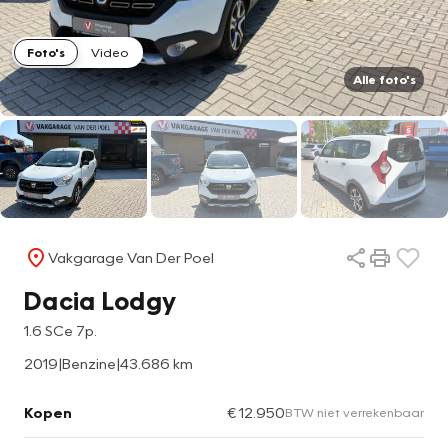
Foto's
Video
Alle foto's
Vakgarage Van Der Poel
Dacia Lodgy
1.6 SCe 7p.
2019
|
Benzine
|
43.686 km
Kopen
€ 12.950
BTW niet verrekenbaar