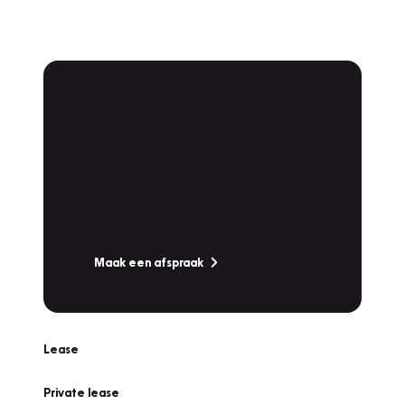
Plan een
Werkplaatsafspraak
Is uw auto toe aan Onderhoud,
Bandenwissel of een Vakantiecheck? Plan
online een afspraak!
Maak een afspraak
Lease
Private lease