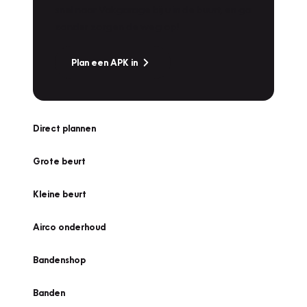
snel naar Vakgarage bij u in de buurt, en ga
zonder zorgen de weg op!
Plan een APK in
Direct plannen
Grote beurt
Kleine beurt
Airco onderhoud
Bandenshop
Banden