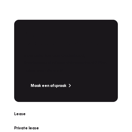
Plan een
Werkplaatsafspraak
Is uw auto toe aan Onderhoud,
Bandenwissel of een Vakantiecheck? Plan
online een afspraak!
Maak een afspraak
Lease
Private lease