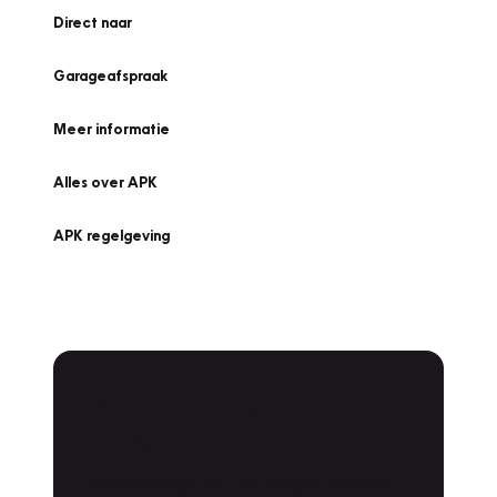
Direct naar
Garageafspraak
Meer informatie
Alles over APK
APK regelgeving
APK Keuring bij
Vakgarage!
Is het weer tijd voor de jaarlijkse APK? Ga