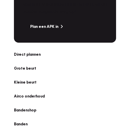
snel naar Vakgarage bij u in de buurt, en ga
zonder zorgen de weg op!
Plan een APK in
Direct plannen
Grote beurt
Kleine beurt
Airco onderhoud
Bandenshop
Banden