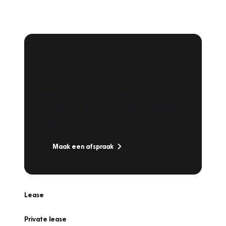
Plan een
Werkplaatsafspraak
Is uw auto toe aan Onderhoud,
Bandenwissel of een Vakantiecheck? Plan
online een afspraak!
Maak een afspraak
Lease
Private lease