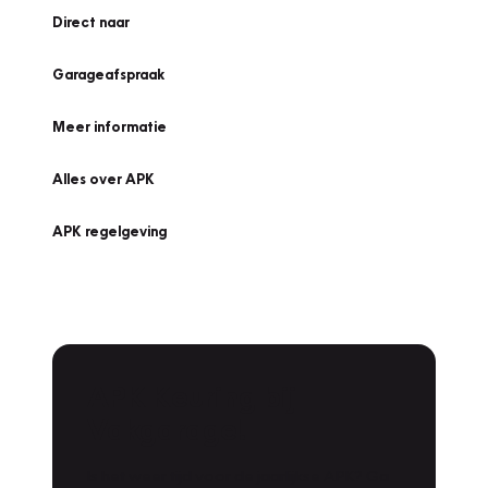
Direct naar
Garageafspraak
Meer informatie
Alles over APK
APK regelgeving
APK Keuring bij
Vakgarage!
Is het weer tijd voor de jaarlijkse APK? Ga