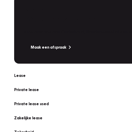
Plan een
Werkplaatsafspraak
Is uw auto toe aan Onderhoud, Bandenwissel of een Va
Maak een afspraak
Lease
Private lease
Private lease used
Zakelijke lease