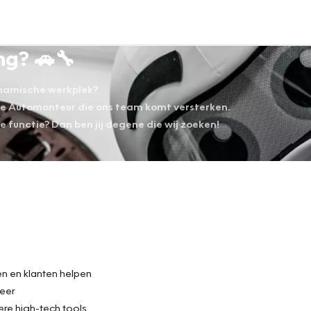
ng? 🚗🔧
dynamische werkplek?
de Automonteur die ons team komt versterken.
ge functie? Dan ben jij degene die wij zoeken!
en en klanten helpen
meer
re high-tech tools