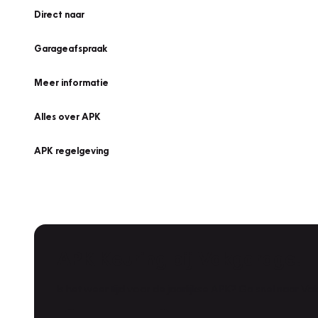
Direct naar
Garageafspraak
Meer informatie
Alles over APK
APK regelgeving
APK Keuring bij Vakgarage!
Is het weer tijd voor de jaarlijkse APK? Ga snel naar V