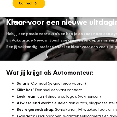
Contact
Klaar voor een nieuwe uitdagi
Vacatures
Heb jij een passie voor auto’s en ben je op zoek naar een 
Bij Vakgarage Newo in Soest zoeken we een gepassioneer
Ben jij vakkundig, professioneel en klaar voor een veelzijdi
Wat jij krijgt als Automonteur:
Salaris
: Op maat (je gaat erop vooruit)
Klikt het?
Dan snel een vast contract
Leuk team
van 4 directe collega’s (vakmensen)
Afwisselend werk:
sleutelen aan auto’s, diagnoses stell
Beste gereedschap:
Sonic karren, Milwaukee tools en 
Gadgets:
Oscilloscopen, warmtebeeldcamera’s en ande